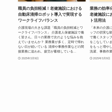
職員の負担軽減！老健施設における
業務の効率
自動床清掃ロボット導入で実現する
老健施設に
ワークライフバランス
ト活用法
介護現場の大きな課題「職員の負担軽減とワ
「本来の介護
ークライフバランス」 介護老人保健施設で働
ッフの切実な願
く皆さん、日々の業務で次のような悩みを抱
で働くスタッ
えていませんか？ 業務量が多く、定時で帰れ
をこなしてい
ない日が続いている 清掃や事務作業などの間
をもっと増や
接業務に追われ、疲労が蓄積している...
洗濯、事務作業
2025年3月9日
2025年3月9日